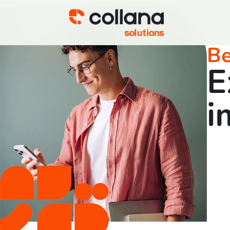
Be
E
i