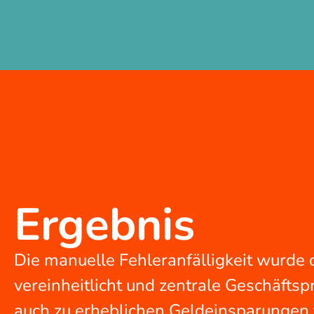
Ergebnis
Die manuelle Fehleranfälligkeit wurde d
vereinheitlicht und zentrale Geschäftsp
auch zu erheblichen Geldeinsparungen 