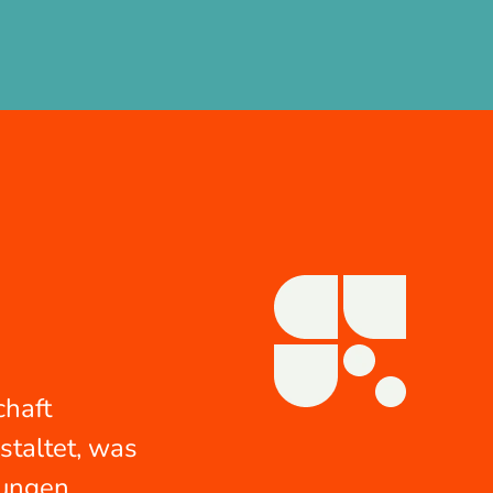
chaft
staltet, was
zungen